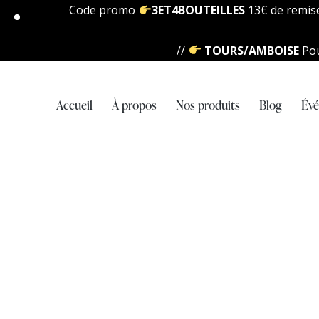
Code promo
3ET4BOUTEILLES
13€ de remise 
//
TOURS/AMBOISE
Pou
Accueil
À propos
Nos produits
Blog
Év