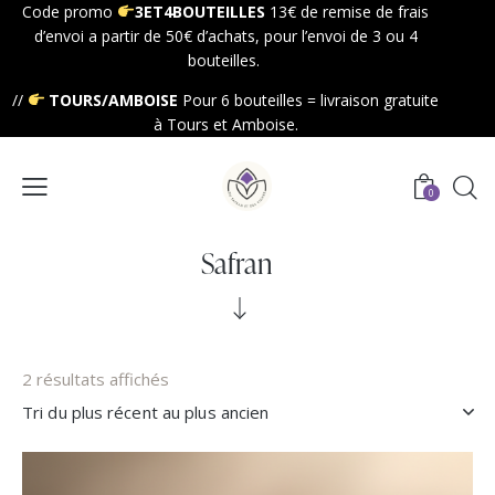
Code promo
3ET4BOUTEILLES
13€ de remise de frais
d’envoi a partir de 50€ d’achats, pour l’envoi de 3 ou 4
bouteilles.
//
TOURS/AMBOISE
Pour 6 bouteilles = livraison gratuite
à Tours et Amboise.
0
Safran
2 résultats affichés