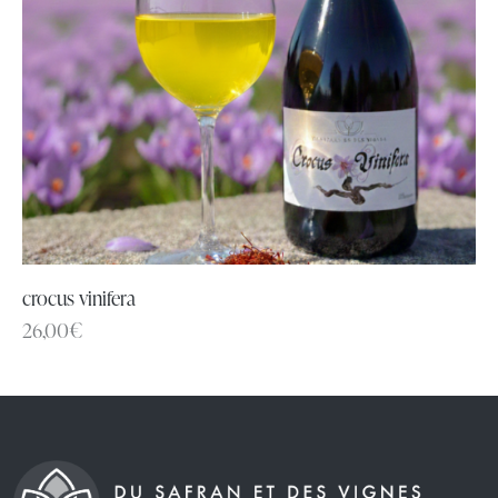
crocus vinifera
26,00
€