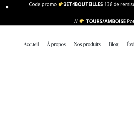
Code promo
3ET4BOUTEILLES
13€ de remise 
//
TOURS/AMBOISE
Pou
Accueil
À propos
Nos produits
Blog
Év