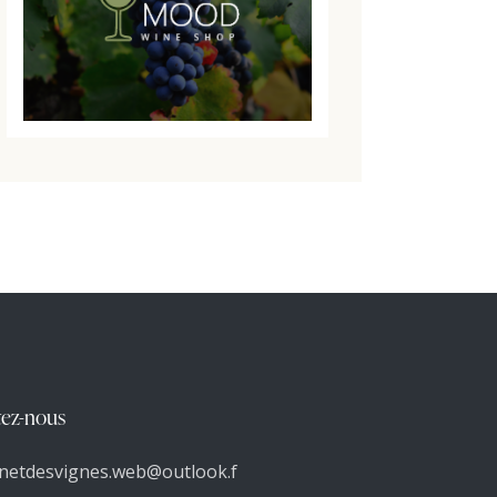
ez-nous
netdesvignes.web@outlook.f