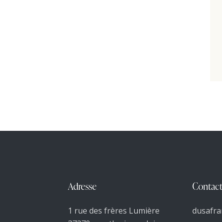
Adresse
Contact
1 rue des frères Lumière
dusafra