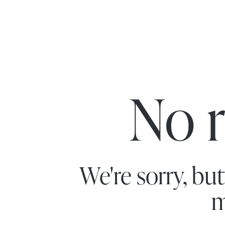
No r
We're sorry, bu
m