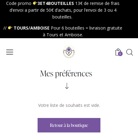
Code promo
3ET4BOUTEILLES
13€ de remise de frais
d’envoi a partir de 50€ d’achats, pour l’envoi de 3 ou 4
bouteilles.
//
TOURS/AMBOISE
Pour 6 bouteilles = livraison gratuite
à Tours et Amboise.
0
Mes préférences
Votre liste de souhaits est vide.
Retour à la boutique